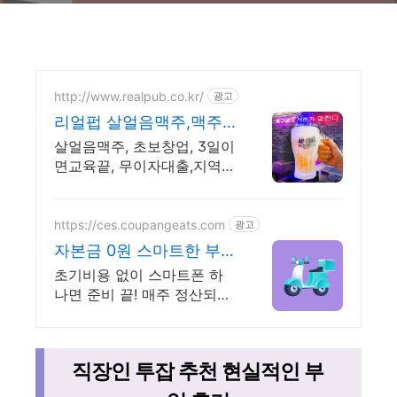
http://www.realpub.co.kr/
광고
리얼펍 살얼음맥주,맥주
집창업
살얼음맥주, 초보창업, 3일이
면교육끝, 무이자대출,지역1
호점1000만원할인혜택
https://ces.coupangeats.com
광고
자본금 0원 스마트한 부수
입
초기비용 없이 스마트폰 하
나면 준비 끝! 매주 정산되는
수입으로 알찬 재테크 시작
직장인 투잡 추천 현실적인 부